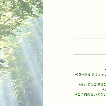
◉15分前までにキ
◉遅れてのご参加
◉