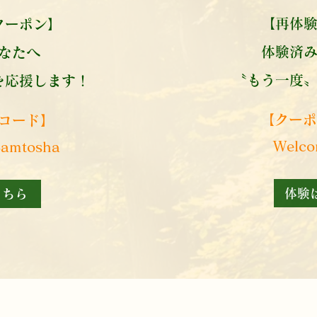
【再体
クーポン】
体験済
あなたへ
〝もう一度〟
を応援します！
【クーポ
コード】​
Welco
amtosha
体験
こちら
【レッスン体験の流れ】