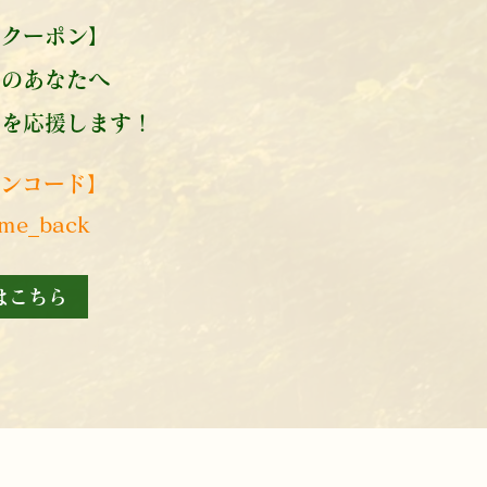
験クーポン】
みのあなたへ
を​応援します！
ンコード】​
me_back
はこちら