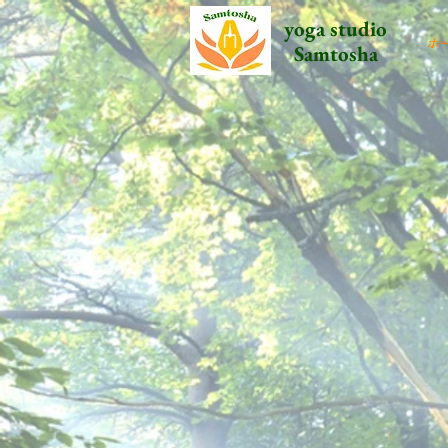
yoga studio
ホ
Samtosha