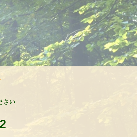
。
ン
ださい
2