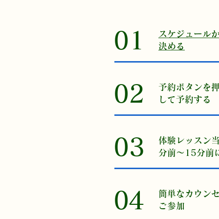
01
​スケジュール
決める
02
予約ボタンを
して予約する
03
​体験レッスン
分前〜15分前
04
​簡単なカウン
ご参加