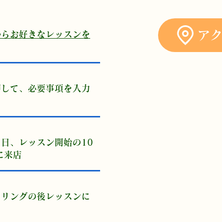
ア
からお好きなレッスンを
【
押して、必要事項を入力
・ヨガウェ
・水かお茶
当日、レッスン開始の10
※お水は店頭
に来店
・ハンドタ
【注
セリングの後レッスンに
※初回体験時は