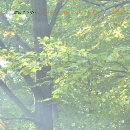
ーム
初めての方へ
スタジオ詳細
レッスン予約
アクセス
WELCOME
​初めまして、ヨガスタジオ〝サントーシャ〟です
たくさんのヨガスタジオの中から見つけてくださっ
ありがとうございます♡
自由に通いやすくて、無理なく続けやすい