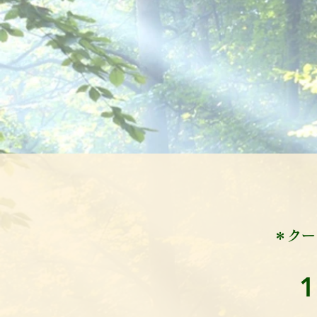
​＊ク
1