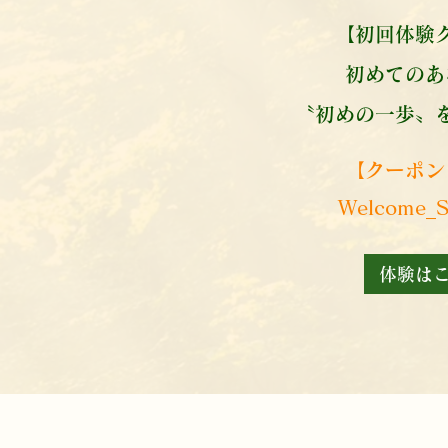
【​初回体験
初めての
〝初めの一歩〟
【クーポン
Welcome_S
体験は