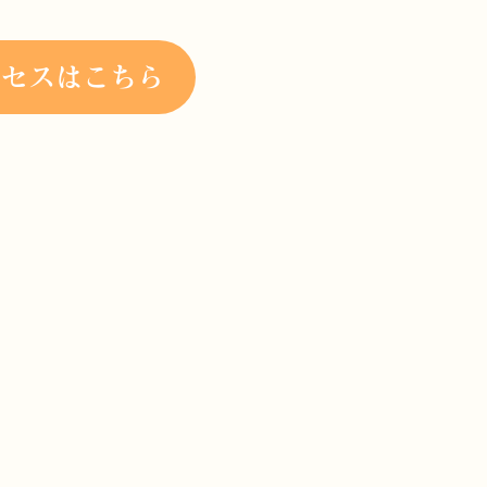
クセスはこちら
持ち物】
ア/動きやすい服
などの飲み物
でも販売しております。
オルやハンカチ等
意事項】
、レッスン開始の