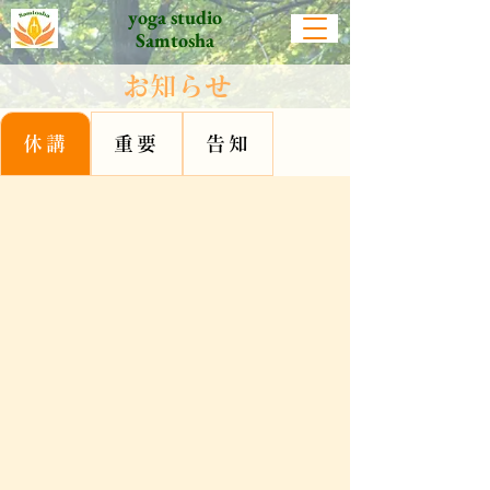
yoga studio
Samtosha
​お知らせ
休講
重要
告知